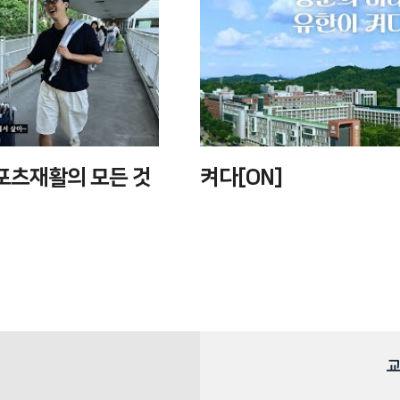
포츠재활의 모든 것
켜다[ON]
교